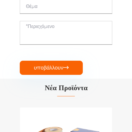
υποβάλλουν

Νέα Προϊόντα