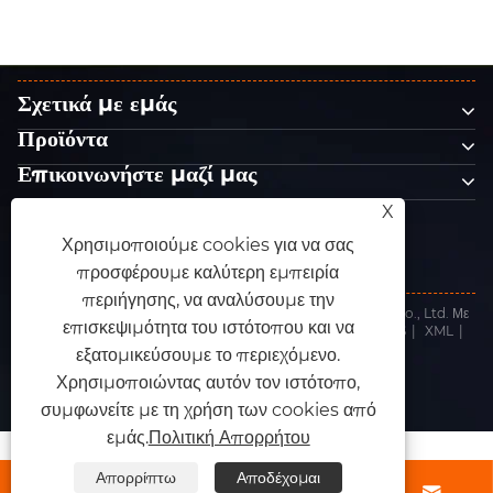
Σχετικά με εμάς
Προϊόντα
Επικοινωνήστε μαζί μας
ΑΚΟΛΟΥΘΗΣΕ ΜΑΣ
X
Χρησιμοποιούμε cookies για να σας
προσφέρουμε καλύτερη εμπειρία
περιήγησης, να αναλύσουμε την
Πνευματικά δικαιώματα © 2025 Dongguan King Abrasives Co., Ltd. Με
επισκεψιμότητα του ιστότοπου και να
την επιφύλαξη παντός δικαιώματος.
Links
|
Sitemap
|
RSS
|
XML
|
Πολιτική Απορρήτου
εξατομικεύσουμε το περιεχόμενο.
Χρησιμοποιώντας αυτόν τον ιστότοπο,
συμφωνείτε με τη χρήση των cookies από
εμάς.
Πολιτική Απορρήτου
Απορρίπτω
Αποδέχομαι