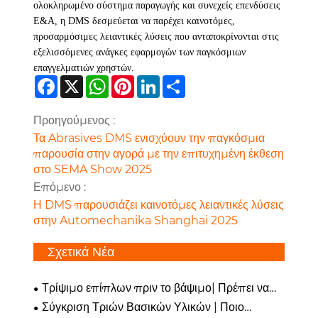
ολοκληρωμένο σύστημα παραγωγής και συνεχείς επενδύσεις
Ε&Α, η DMS δεσμεύεται να παρέχει καινοτόμες,
προσαρμόσιμες λειαντικές λύσεις που ανταποκρίνονται στις
εξελισσόμενες ανάγκες εφαρμογών των παγκόσμιων
επαγγελματιών χρηστών.
Facebook
X
WhatsApp
Pinterest
LinkedIn
Share
Προηγούμενος :
Τα Abrasives DMS ενισχύουν την παγκόσμια
παρουσία στην αγορά με την επιτυχημένη έκθεση
στο SEMA Show 2025
Επόμενο :
Η DMS παρουσιάζει καινοτόμες λειαντικές λύσεις
στην Automechanika Shanghai 2025
Σχετικά Νέα
Τρίψιμο επίπλων πριν το βάψιμο| Πρέπει να
επιλέξετε μπλε γυαλόχαρτο ή κανονικό
Σύγκριση Τριών Βασικών Υλικών | Ποιο
γυαλόχαρτο;