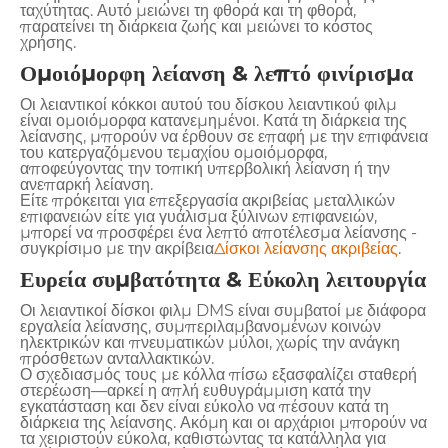
ταχύτητας. Αυτό μειώνει τη φθορά και τη φθορά,
παρατείνει τη διάρκεια ζωής και μειώνει το κόστος
χρήσης.
Ομοιόμορφη λείανση & λεπτό φινίρισμα
Οι λειαντικοί κόκκοι αυτού του δίσκου λειαντικού φιλμ
είναι ομοιόμορφα κατανεμημένοι. Κατά τη διάρκεια της
λείανσης, μπορούν να έρθουν σε επαφή με την επιφάνεια
του κατεργαζόμενου τεμαχίου ομοιόμορφα,
αποφεύγοντας την τοπική υπερβολική λείανση ή την
ανεπαρκή λείανση.
Είτε πρόκειται για επεξεργασία ακριβείας μεταλλικών
επιφανειών είτε για γυάλισμα ξύλινων επιφανειών,
μπορεί να προσφέρει ένα λεπτό αποτέλεσμα λείανσης -
συγκρίσιμο με την ακρίβεια
Δίσκοι λείανσης ακριβείας
.
Ευρεία συμβατότητα & Εύκολη λειτουργία
Οι λειαντικοί δίσκοι φιλμ DMS είναι συμβατοί με διάφορα
εργαλεία λείανσης, συμπεριλαμβανομένων κοινών
ηλεκτρικών και πνευματικών μύλοι, χωρίς την ανάγκη
πρόσθετων ανταλλακτικών.
Ο σχεδιασμός τους με κόλλα πίσω εξασφαλίζει σταθερή
στερέωση—αρκεί η απλή ευθυγράμμιση κατά την
εγκατάσταση και δεν είναι εύκολο να πέσουν κατά τη
διάρκεια της λείανσης. Ακόμη και οι αρχάριοι μπορούν να
τα χειριστούν εύκολα, καθιστώντας τα κατάλληλα για