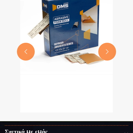


Αντιμετώπιση προβλημάτων |
Ποιες είναι οι συνέπειες της
εσφαλμένης χρήσης ιμάντων
Δείτε περισσότερα >>
γυαλόχαρτου ξηρής λείανσης και
υγρής λείανσης; Μπορούν να
χρησιμοποιηθούν εναλλακτικά;
Σχετικά με εμάς