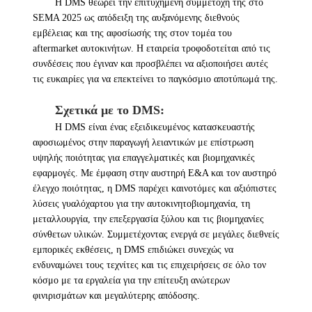
Η DMS θεωρεί την επιτυχημένη συμμετοχή της στο
SEMA 2025 ως απόδειξη της αυξανόμενης διεθνούς
εμβέλειας και της αφοσίωσής της στον τομέα του
aftermarket αυτοκινήτων. Η εταιρεία τροφοδοτείται από τις
συνδέσεις που έγιναν και προσβλέπει να αξιοποιήσει αυτές
τις ευκαιρίες για να επεκτείνει το παγκόσμιο αποτύπωμά της.
Σχετικά με το DMS:
Η DMS είναι ένας εξειδικευμένος κατασκευαστής
αφοσιωμένος στην παραγωγή λειαντικών με επίστρωση
υψηλής ποιότητας για επαγγελματικές και βιομηχανικές
εφαρμογές. Με έμφαση στην αυστηρή Ε&Α και τον αυστηρό
έλεγχο ποιότητας, η DMS παρέχει καινοτόμες και αξιόπιστες
λύσεις γυαλόχαρτου για την αυτοκινητοβιομηχανία, τη
μεταλλουργία, την επεξεργασία ξύλου και τις βιομηχανίες
σύνθετων υλικών. Συμμετέχοντας ενεργά σε μεγάλες διεθνείς
εμπορικές εκθέσεις, η DMS επιδιώκει συνεχώς να
ενδυναμώνει τους τεχνίτες και τις επιχειρήσεις σε όλο τον
κόσμο με τα εργαλεία για την επίτευξη ανώτερων
φινιρισμάτων και μεγαλύτερης απόδοσης.