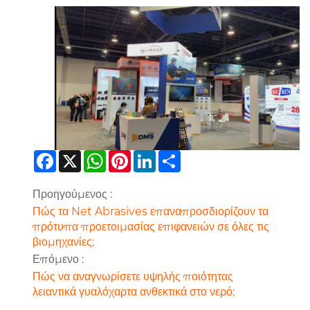
Facebook
X
WhatsApp
Pinterest
LinkedIn
Share
Προηγούμενος :
Πώς τα Net Abrasives επαναπροσδιορίζουν τα
πρότυπα προετοιμασίας επιφανειών σε όλες τις
βιομηχανίες;
Επόμενο :
Πώς να αναγνωρίσετε υψηλής ποιότητας
λειαντικά γυαλόχαρτα ανθεκτικά στο νερό;