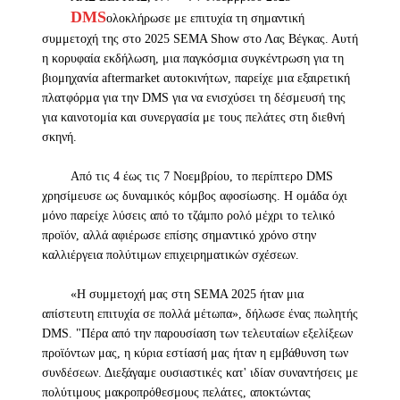
DMS
ολοκλήρωσε με επιτυχία τη σημαντική
συμμετοχή της στο 2025 SEMA Show στο Λας Βέγκας. Αυτή
η κορυφαία εκδήλωση, μια παγκόσμια συγκέντρωση για τη
βιομηχανία aftermarket αυτοκινήτων, παρείχε μια εξαιρετική
πλατφόρμα για την DMS για να ενισχύσει τη δέσμευσή της
για καινοτομία και συνεργασία με τους πελάτες στη διεθνή
σκηνή.
Από τις 4 έως τις 7 Νοεμβρίου, το περίπτερο DMS
χρησίμευσε ως δυναμικός κόμβος αφοσίωσης. Η ομάδα όχι
μόνο παρείχε λύσεις από το τζάμπο ρολό μέχρι το τελικό
προϊόν, αλλά αφιέρωσε επίσης σημαντικό χρόνο στην
καλλιέργεια πολύτιμων επιχειρηματικών σχέσεων.
«Η συμμετοχή μας στη SEMA 2025 ήταν μια
απίστευτη επιτυχία σε πολλά μέτωπα», δήλωσε ένας πωλητής
DMS. "Πέρα από την παρουσίαση των τελευταίων εξελίξεων
προϊόντων μας, η κύρια εστίασή μας ήταν η εμβάθυνση των
συνδέσεων. Διεξάγαμε ουσιαστικές κατ' ιδίαν συναντήσεις με
πολύτιμους μακροπρόθεσμους πελάτες, αποκτώντας