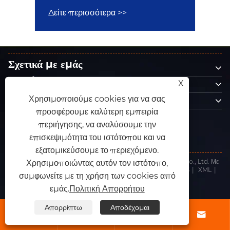
τρίξιμο και ρίχνει το υπόστρωμα;
Δείτε περισσότερα >>
Σχετικά με εμάς
Προϊόντα
X
Επικοινωνήστε μαζί μας
Χρησιμοποιούμε cookies για να σας
προσφέρουμε καλύτερη εμπειρία
ΑΚΟΛΟΥΘΗΣΕ ΜΑΣ
περιήγησης, να αναλύσουμε την
επισκεψιμότητα του ιστότοπου και να
εξατομικεύσουμε το περιεχόμενο.
Πνευματικά δικαιώματα © 2025 Dongguan King Abrasives Co., Ltd. Με
Χρησιμοποιώντας αυτόν τον ιστότοπο,
την επιφύλαξη παντός δικαιώματος.
Links
|
Sitemap
|
RSS
|
XML
|
συμφωνείτε με τη χρήση των cookies από
Πολιτική Απορρήτου
εμάς.
Πολιτική Απορρήτου
Απορρίπτω
Αποδέχομαι



