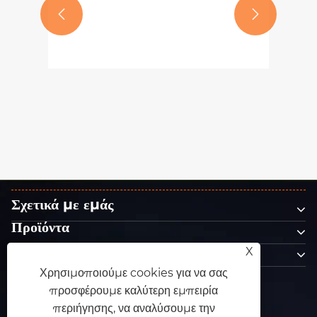
Τα Abrasives DMS ενισχύουν την


παγκόσμια παρουσία στην αγορά
με την επιτυχημένη έκθεση στο
Δείτε περισσότερα >>
SEMA Show 2025
Σχετικά με εμάς
Προϊόντα
Επικοινωνήστε μαζί μας
X
ΑΚΟΛΟΥΘΗΣΕ ΜΑΣ
Χρησιμοποιούμε cookies για να σας
προσφέρουμε καλύτερη εμπειρία
περιήγησης, να αναλύσουμε την