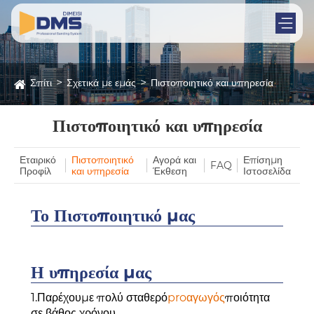
Σπίτι
Σχετικά με εμάς
Πιστοποιητικό και υπηρεσία
Πιστοποιητικό και υπηρεσία
Εταιρικό
Πιστοποιητικό
Αγορά και
Επίσημη
FAQ
Προφίλ
και υπηρεσία
Έκθεση
Ιστοσελίδα
Το Πιστοποιητικό μας
Η υπηρεσία μας
1.Παρέχουμε πολύ σταθερό
p
ro
αγωγός
ποιότητα
σε βάθος χρόνου