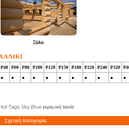
Ξύλο
ΧΑΛΙΚΙ
P
40
P60
P80
P100
Ρ120
P150
Ρ180
P220
P240
P320
P4
●
●
●
●
●
●
●
●
●
●
●
Hot Tags: Sky Blue κεραμική ταινία
Σχετική Κατηγορία