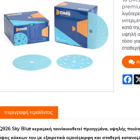
premium
λιγότερ
υπερμεγ
κατά τη
υψηλή σ
τόσο γι
σταθερή
Α
Fa
περιγραφή προϊόντος
Q926 Sky Blue κεραμική ταινία
υιοθετεί προηγμένα, υψηλής ποιότ
ύψος κόκκων του με εξαιρετικά ομοιόμορφη και σταθερή κατανομ