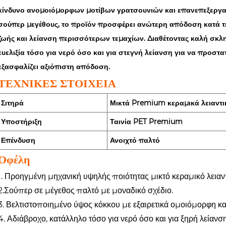
κίνδυνο ανομοιόμορφων μοτίβων γρατσουνιών και επανεπεξεργα
σούπερ μεγέθους, το προϊόν προσφέρει ανώτερη απόδοση κατά τη
ζωής και λείανση περισσότερων τεμαχίων. Διαθέτοντας καλή σκλη
ευελιξία τόσο για νερό όσο και για στεγνή λείανση για να προστ
εξασφαλίζει αξιόπιστη απόδοση.
ΤΕΧΝΙΚΕΣ ΣΤΟΙΧΕΙΑ
Σιτηρά
Μικτά Premium κεραμικά λειαντι
Υποστήριξη
Ταινία PET Premium
Επένδυση
Ανοιχτό παλτό
Οφέλη
1. Προηγμένη μηχανική υψηλής ποιότητας μικτό κεραμικό λειαντ
2.Σούπερ σε μέγεθος παλτό με μοναδικό σχέδιο.
3. Βελτιστοποιημένο ύψος κόκκου με εξαιρετικά ομοιόμορφη κ
4. Αδιάβροχο, κατάλληλο τόσο για νερό όσο και για ξηρή λείανση