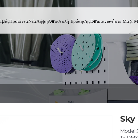
 Εμάς
Προϊόντα
Νέα
Λήψη
Αποστολή Ερώτησης
Επικοινωνήστε Μαζί Μ
Sky 
Model:
Το DMS