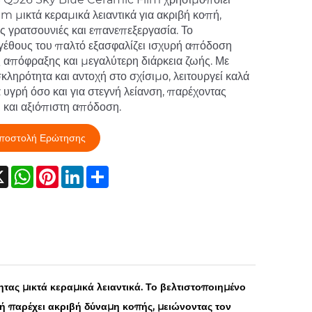
 μικτά κεραμικά λειαντικά για ακριβή κοπή,
ες γρατσουνιές και επανεπεξεργασία. Το
έθους του παλτό εξασφαλίζει ισχυρή απόδοση
ς απόφραξης και μεγαλύτερη διάρκεια ζωής. Με
κληρότητα και αντοχή στο σχίσιμο, λειτουργεί καλά
α υγρή όσο και για στεγνή λείανση, παρέχοντας
 και αξιόπιστη απόδοση.
ποστολή Ερώτησης
cebook
X
WhatsApp
Pinterest
LinkedIn
Share
ητας μικτά κεραμικά λειαντικά. Το βελτιστοποιημένο
ή παρέχει ακριβή δύναμη κοπής, μειώνοντας τον