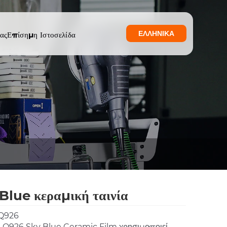
ΕΛΛΗΝΙΚΆ
ας
Επίσημη Ιστοσελίδα
Blue κεραμική ταινία
Q926
 Q926 Sky Blue Ceramic Film χρησιμοποιεί