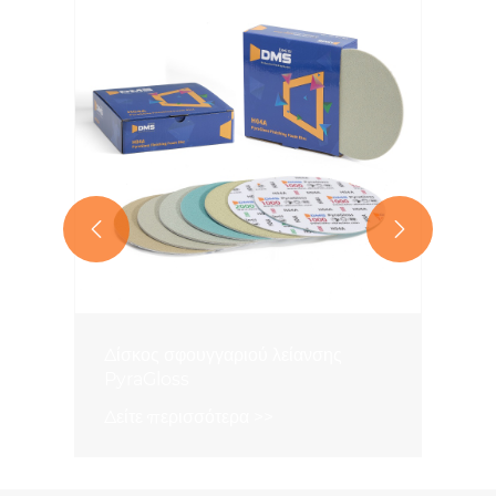


Δίσκος σφουγγαριού λείανσης
PyraGloss
Δείτε περισσότερα >>