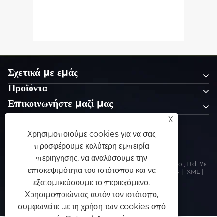
Ποιο γυαλόχαρτο υψηλής κόκκου
πρέπει να επιλέξετε για γυάλισμα
Δείτε περισσότερα >>
καμπύλης επιφάνειας;
Σχετικά με εμάς
Προϊόντα
Επικοινωνήστε μαζί μας
ΑΚΟΛΟΥΘΗΣΕ ΜΑΣ
X
Χρησιμοποιούμε cookies για να σας
προσφέρουμε καλύτερη εμπειρία
περιήγησης, να αναλύσουμε την
Πνευματικά δικαιώματα © 2025 Dongguan King Abrasives Co., Ltd. Με
επισκεψιμότητα του ιστότοπου και να
την επιφύλαξη παντός δικαιώματος.
Links
|
Sitemap
|
RSS
|
XML
|
Πολιτική Απορρήτου
εξατομικεύσουμε το περιεχόμενο.
Χρησιμοποιώντας αυτόν τον ιστότοπο,
συμφωνείτε με τη χρήση των cookies από