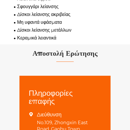
Σφουγγάρι λείανσης
Δίσκοι λείανσης ακριβείας
Μη υφαντά υφάσματα
Δίσκοι λείανσης μετάλλων
Κεραμικά λειαντικά
Αποστολή Ερώτησης
Πληροφορίες
επαφής
Διεύθυνση

No.109, Zhongxin East
Road, Gaobu Town,