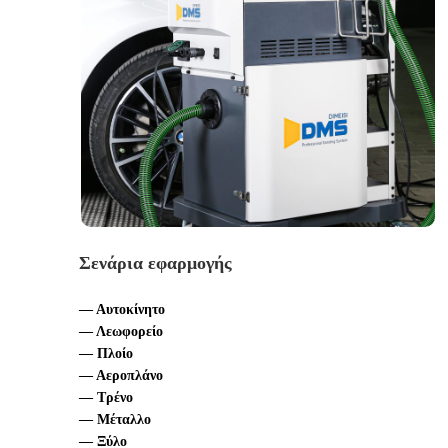
Σενάρια εφαρμογής
— Αυτοκίνητο
— Λεωφορείο
— Πλοίο
— Αεροπλάνο
— Τρένο
— Μέταλλο
— Ξύλο