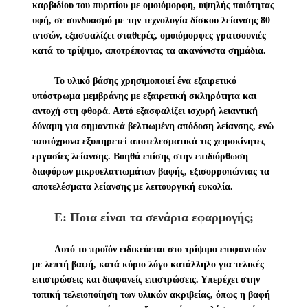
καρβιδίου του πυριτίου με ομοιόμορφη, υψηλής ποιότητας
υφή, σε συνδυασμό με την τεχνολογία δίσκου λείανσης 80
ιντσών, εξασφαλίζει σταθερές, ομοιόμορφες γρατσουνιές
κατά το τρίψιμο, αποτρέποντας τα ακανόνιστα σημάδια.
Το υλικό βάσης χρησιμοποιεί ένα εξαιρετικό
υπόστρωμα μεμβράνης με εξαιρετική σκληρότητα και
αντοχή στη φθορά. Αυτό εξασφαλίζει ισχυρή λειαντική
δύναμη για σημαντικά βελτιωμένη απόδοση λείανσης, ενώ
ταυτόχρονα εξυπηρετεί αποτελεσματικά τις χειροκίνητες
εργασίες λείανσης. Βοηθά επίσης στην επιδιόρθωση
διαφόρων μικροελαττωμάτων βαφής, εξισορροπώντας τα
αποτελέσματα λείανσης με λειτουργική ευκολία.
Ε: Ποια είναι τα σενάρια εφαρμογής;
Αυτό το προϊόν ειδικεύεται στο τρίψιμο επιφανειών
με λεπτή βαφή, κατά κύριο λόγο κατάλληλο για τελικές
επιστρώσεις και διαφανείς επιστρώσεις. Υπερέχει στην
τοπική τελειοποίηση των υλικών ακριβείας, όπως η βαφή